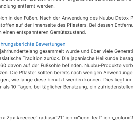
andlung entfernt werden.
 sich in den Füßen. Nach der Anwendung des Nuubu Detox P
toffen auf der Innenseite des Pflasters. Bei dessen Entfern
n einen entspannteren Gemütszustand.
jahrhundertelang gesammelt wurde und über viele Generat
 asiatische Tradition zurück. Die japanische Heilkunde besag
60 davon auf der Fußsohle befinden. Nuubu-Produkte verb
tzen. Die Pflaster sollten bereits nach wenigen Anwendunge
ngen, wie lange diese benutzt werden können. Dies liegt i
r als 10 Tagen, bei täglicher Benutzung, ein zufriedenstelle
x 2px #eeeeee“ radius=“21″ icon=“icon: leaf“ icon_color=