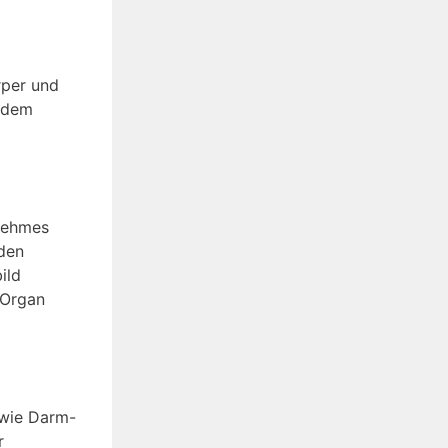
rper und
Zudem
enehmes
 den
ild
 Organ
owie Darm-
r