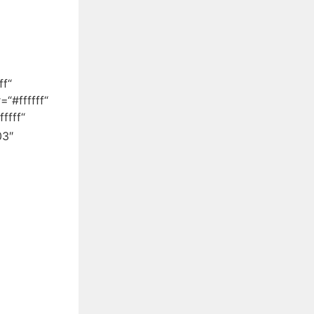
]
ff“
“#ffffff“
ffff“
03″