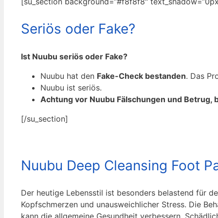
[su_section background=“#f8f8f8″ text_shadow=“0px 
Seriös oder Fake?
Ist Nuubu seriös oder Fake?
Nuubu hat den
Fake-Check bestanden
. Das Pr
Nuubu ist seriös.
Achtung vor Nuubu Fälschungen und Betrug, bitt
[/su_section]
Nuubu Deep Cleansing Foot Pa
Der heutige Lebensstil ist besonders belastend für d
Kopfschmerzen und unausweichlicher Stress. Die Beh
kann die allgemeine Gesundheit verbessern. Schädlic