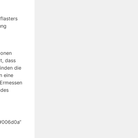
flasters
ung
ionen
t, dass
inden die
n eine
m Ermessen
ndes
“#006d0a“