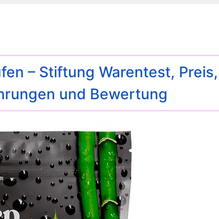
en – Stiftung Warentest, Preis,
ahrungen und Bewertung