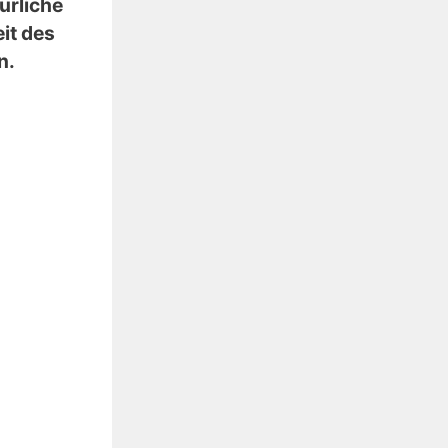
ürliche
it des
n.